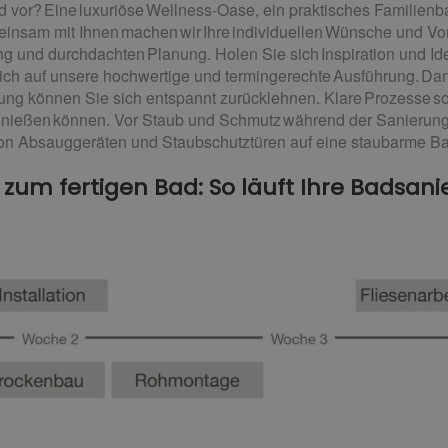
ad vor? Eine luxuriöse Wellness-Oase, ein praktisches Familie
einsam mit Ihnen machen wir Ihre individuellen Wünsche und Vors
g und durchdachten Planung. Holen Sie sich Inspiration und 
ich auf unsere hochwertige und termingerechte Ausführung. Da
ng können Sie sich entspannt zurücklehnen. Klare Prozesse sor
enießen können. Vor Staub und Schmutz während der Sanierun
on Absauggeräten und Staubschutztüren auf eine staubarme Bad
um fertigen Bad: So läuft Ihre Badsanie