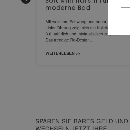
Soft Minimalism für das
moderne Bad
nskomfort
s
Mit weichem Schwung und neuer, markanter
M NEO
Linienführung zeigt sich die Kollektion Sinea
owohl zum
3.0 natürlich und minimalistisch zugleich.
Das trendige Re-Design…
WEITERLESEN >>
SPAREN SIE BARES GELD UND
WECHSELN JETZT IHRE