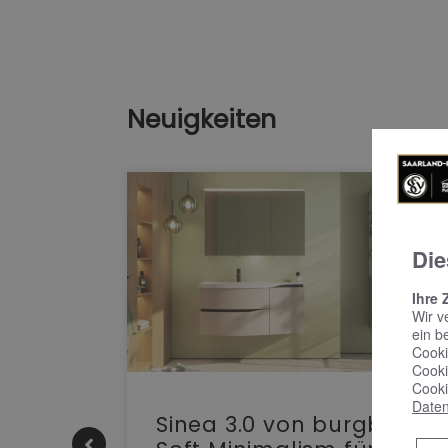
Neuigkeiten
Die
Ihre 
Wir v
ein b
Cooki
Cooki
Cooki
Daten
e |
Sinea 3.0 von burgbad: