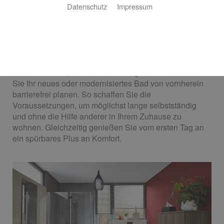
Datenschutz
Impressum
Sanitär Patrick Schwed
Ihre Anforderungen stehen im Mittelpunkt
Sie möchten sich in Ihrem Bad rundum wohlfühlen?
Nicht nur heute, sondern auch morgen? Dann sollten
Sie Ihr neues oder modernisiertes Bad von vornherein
barrierefrei planen. So schaffen Sie die
Voraussetzungen, um möglichst lange selbstständig
und ohne die Hilfe anderer in Ihrem Zuhause zu
wohnen. Gleichzeitig genießen Sie vom ersten Tag an
ein spürbares Plus an Komfort.