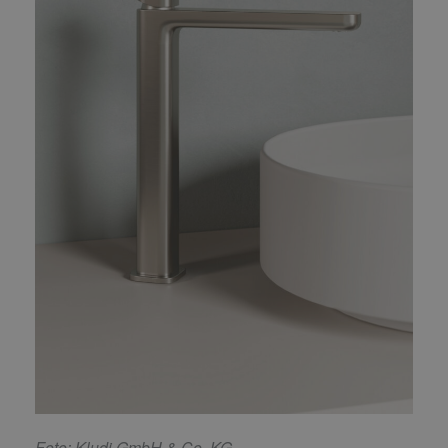
F
oto: Kludi GmbH & Co. KG